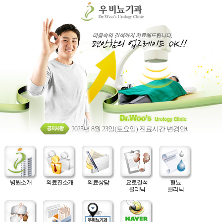
2025년 8월 23일(토요일) 진료시간 변경안내
병원소개
의료진소개
의료상담
요로결석
혈뇨
클리닉
클리닉