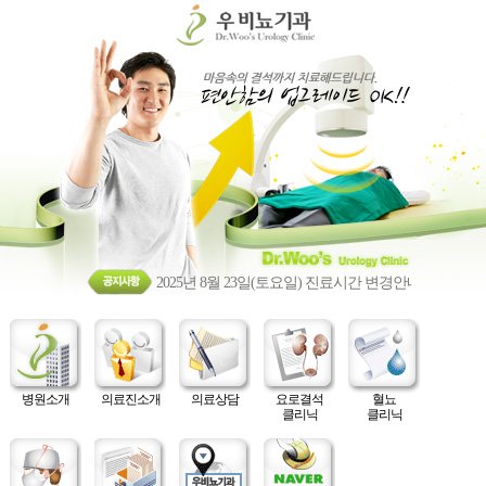
2025년 8월 23일(토요일) 진료시간 변경안내
병원소개
의료진소개
의료상담
요로결석
혈뇨
클리닉
클리닉